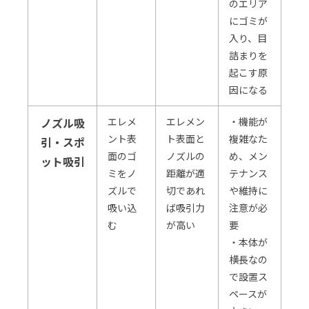
のエリア
にゴミが
入り、目
詰まりを
起こす原
因になる
ノズル吸
エレメ
エレメン
・機能が
ント表
ト表面と
複雑なた
引・スポ
面のゴ
ノズルの
め、メン
ット吸引
ミをノ
距離が適
テナンス
ズルで
切であれ
や維持に
吸い込
ば吸引力
注意が必
む
が高い
要
・本体が
横長なの
で設置ス
ペースが