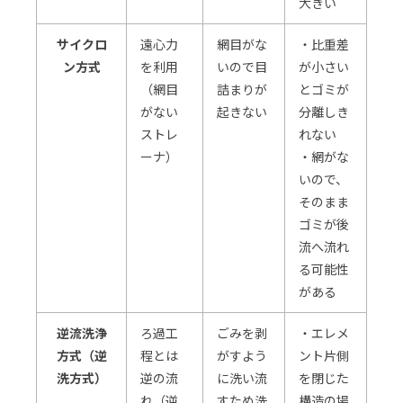
大きい
サイクロ
遠心力
網目がな
・比重差
ン方式
を利用
いので目
が小さい
（網目
詰まりが
とゴミが
がない
起きない
分離しき
ストレ
れない
ーナ）
・網がな
いので、
そのまま
ゴミが後
流へ流れ
る可能性
がある
逆流洗浄
ろ過工
ごみを剥
・エレメ
方式（逆
程とは
がすよう
ント片側
洗方式）
逆の流
に洗い流
を閉じた
れ（逆
すため洗
構造の場