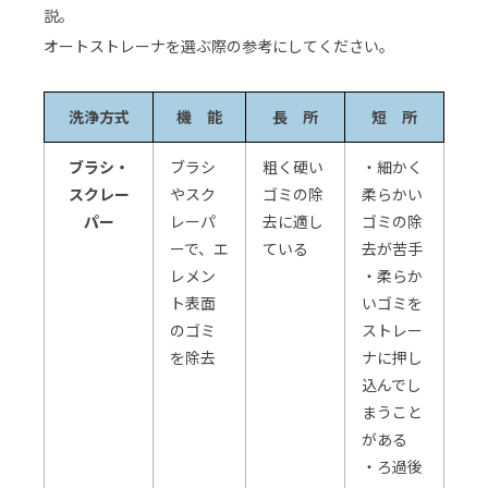
説。
オートストレーナを選ぶ際の参考にしてください。
洗浄方式
機 能
長 所
短 所
ブラシ・
ブラシ
粗く硬い
・細かく
スクレー
やスク
ゴミの除
柔らかい
パー
レーパ
去に適し
ゴミの除
ーで、エ
ている
去が苦手
レメン
・柔らか
ト表面
いゴミを
のゴミ
ストレー
を除去
ナに押し
込んでし
まうこと
がある
・ろ過後