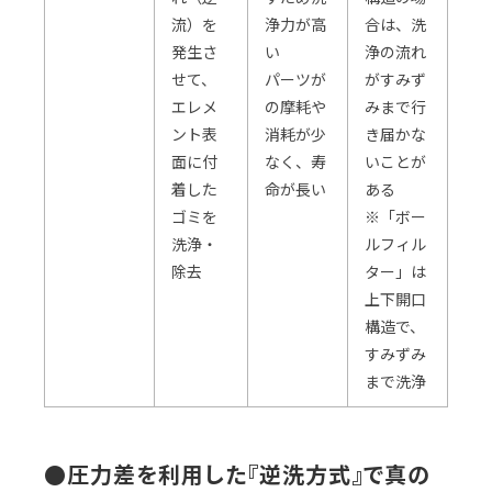
流）を
浄力が高
合は、洗
発生さ
い
浄の流れ
せて、
パーツが
がすみず
エレメ
の摩耗や
みまで行
ント表
消耗が少
き届かな
面に付
なく、寿
いことが
着した
命が長い
ある
ゴミを
※「ボー
洗浄・
ルフィル
除去
ター」は
上下開口
構造で、
すみずみ
まで洗浄
●圧力差を利用した『逆洗方式』で真の