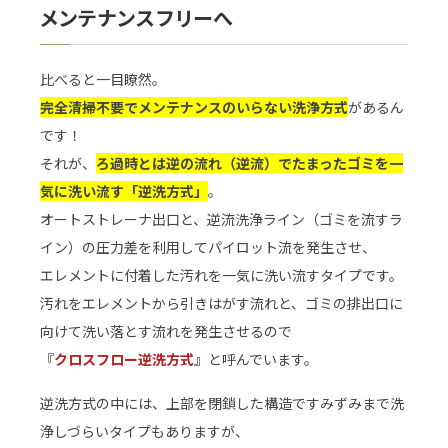
メンテナンスフリーへ
比べると一目瞭然。
完全清掃不要でメンテナンスのいらない洗浄方式
があるん
です！
それが、
ろ過時とは逆の流れ（逆流）でたまったゴミを一
気に洗い流す「逆洗方式」
。
オートストレーナ出口と、逆流洗浄ライン（ゴミを流すラ
イン）の圧力差を利用してパイロット流を発生させ、
エレメントに付着した汚れを一気に洗い流すタイプです。
汚れをエレメントから引きはがす流れと、ゴミの排出口に
向けて洗い落とす流れを発生させるので
『
クロスフロー逆洗方式
』と呼んでいます。
逆洗方式の中には、上部を閉鎖した構造ですみずみまで洗
浄しづらいタイプもありますが、