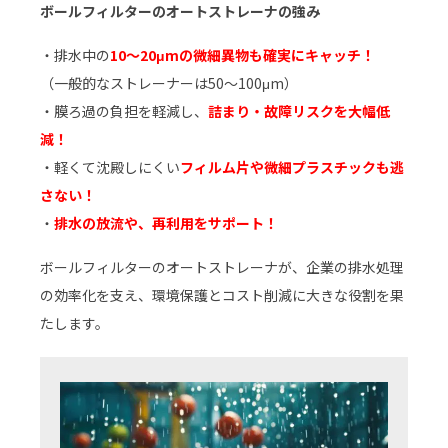
ボールフィルターのオートストレーナの強み
・排水中の
10～20μmの微細異物も確実にキャッチ！
（一般的なストレーナーは50～100μm）
・膜ろ過の負担を軽減し、
詰まり・故障リスクを大幅低
減！
・軽くて沈殿しにくい
フィルム片や微細プラスチックも逃
さない！
・
排水の放流や、再利用をサポート！
ボールフィルターのオートストレーナが、企業の排水処理
の効率化を支え、環境保護とコスト削減に大きな役割を果
たします。