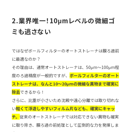
2.業界唯一！10μmレベルの微細ゴ
ミも逃さない
ではなぜボールフィルターのオートストレーナは膜ろ過前
に最適なのか？
その理由は、通常オートストレーナは、50μm～100μm程
度のろ過精度が一般的ですが、
ボールフィルターのオート
ストレーナは、なんと10～20μmの微細な異物まで確実に
除去
できるから！
さらに、比重が小さいため沈殿や遠心分離では取り切れな
い
軽くて浮遊しやすいフィルム片なども、確実にキャッ
チ。
従来のオートストレーナでは対応できない異物も確実
に取り除き、膜ろ過の前処理として圧倒的な力を発揮しま