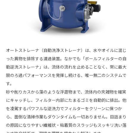
オートストレーナ（自動洗浄ストレーナ）は、水やオイルに混じ
った異物を排除する濾過装置。なかでも「ボールフィルターの自
動逆洗ストレーナ」は、流体の流れを止めることなく、常に最大
限のろ過パフォーマンスを発揮し続ける、唯一無二のシステムで
す。
砂や削りカスから藻のような浮遊物まで、流体内の夾雑物を確実
にキャッチし、フィルター内部にたまるゴミを自動的に排出。他
を凌駕するパワフルな逆洗力でフィルターをクリーンに保つか
ら、面倒な清掃作業もダウンタイムも一切ありません。目詰まり
の原因になりやすい繊維状・粘着質のスラッジもスッキリ洗い落