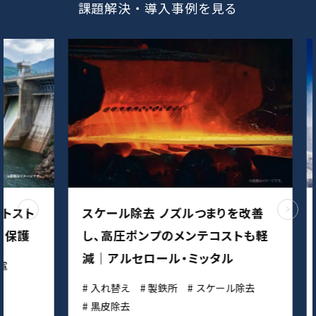
課題解決・導入事例を見る
スト
スケール除去 ノズルつまりを改善
世
護
し、高圧ポンプのメンテコストも軽
頼
減｜アルセロール・ミッタル
ー
入れ替え
製鉄所
スケール除去
オ
黒皮除去