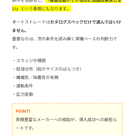
条件を見誤ると、
「装置は動いているのに問題は解決しな
い」
という事態にもなります。
オートストレーナは
カタログスペックだけで選んではいけ
ません。
重要なのは、次の条件を読み解く実機ベースの判断力で
す。
・スラッジの種類
・粒径分布（粒のサイズのばらつき）
・繊維性／粘着性の有無
・運転条件
・圧力変動
POINT!
実績豊富なメーカーへの相談が、導入成功への最短ル
ートです。