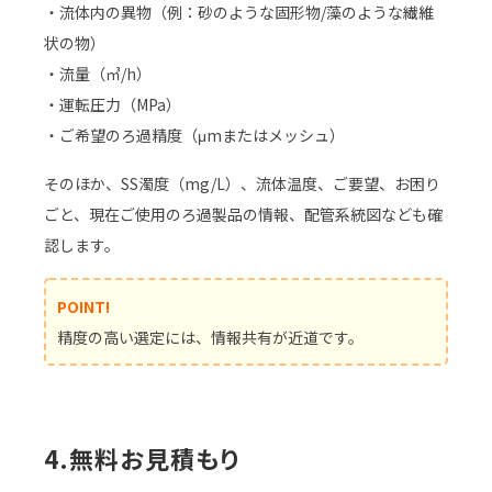
・流体内の異物（例：砂のような固形物/藻のような繊維
状の物）
・流量（㎥/h）
・運転圧力（MPa）
・ご希望のろ過精度（μmまたはメッシュ）
そのほか、SS濁度（mg/L）、流体温度、ご要望、お困り
ごと、現在ご使用のろ過製品の情報、配管系統図なども確
認します。
POINT!
精度の高い選定には、情報共有が近道です。
4.無料お見積もり