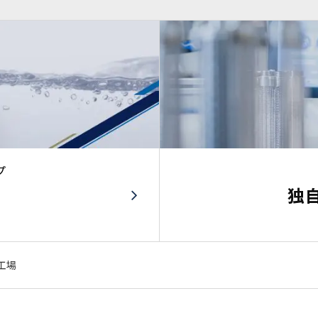
プ
独
工場