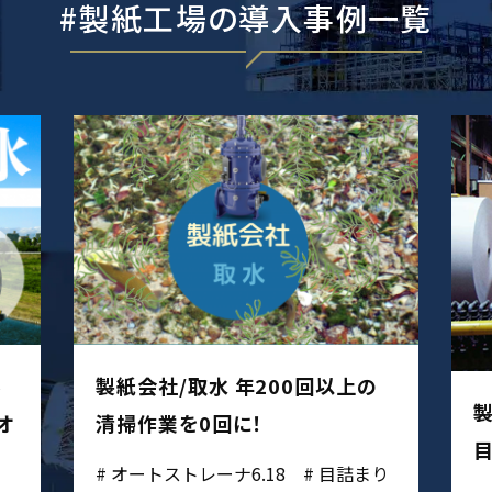
製紙工場
の導入事例一覧
ル
製紙会社/取水 年200回以上の
製
オ
清掃作業を0回に！
目
オートストレーナ6.18
目詰まり