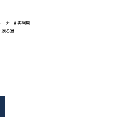
レーナ
再利用
膜ろ過